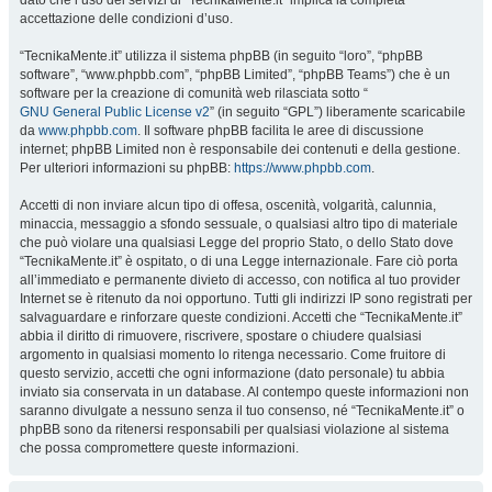
dato che l’uso dei servizi di “TecnikaMente.it” implica la completa
accettazione delle condizioni d’uso.
“TecnikaMente.it” utilizza il sistema phpBB (in seguito “loro”, “phpBB
software”, “www.phpbb.com”, “phpBB Limited”, “phpBB Teams”) che è un
software per la creazione di comunità web rilasciata sotto “
GNU General Public License v2
” (in seguito “GPL”) liberamente scaricabile
da
www.phpbb.com
. Il software phpBB facilita le aree di discussione
internet; phpBB Limited non è responsabile dei contenuti e della gestione.
Per ulteriori informazioni su phpBB:
https://www.phpbb.com
.
Accetti di non inviare alcun tipo di offesa, oscenità, volgarità, calunnia,
minaccia, messaggio a sfondo sessuale, o qualsiasi altro tipo di materiale
che può violare una qualsiasi Legge del proprio Stato, o dello Stato dove
“TecnikaMente.it” è ospitato, o di una Legge internazionale. Fare ciò porta
all’immediato e permanente divieto di accesso, con notifica al tuo provider
Internet se è ritenuto da noi opportuno. Tutti gli indirizzi IP sono registrati per
salvaguardare e rinforzare queste condizioni. Accetti che “TecnikaMente.it”
abbia il diritto di rimuovere, riscrivere, spostare o chiudere qualsiasi
argomento in qualsiasi momento lo ritenga necessario. Come fruitore di
questo servizio, accetti che ogni informazione (dato personale) tu abbia
inviato sia conservata in un database. Al contempo queste informazioni non
saranno divulgate a nessuno senza il tuo consenso, né “TecnikaMente.it” o
phpBB sono da ritenersi responsabili per qualsiasi violazione al sistema
che possa compromettere queste informazioni.