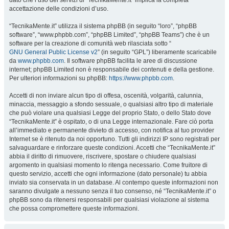
dato che l’uso dei servizi di “TecnikaMente.it” implica la completa
accettazione delle condizioni d’uso.
“TecnikaMente.it” utilizza il sistema phpBB (in seguito “loro”, “phpBB
software”, “www.phpbb.com”, “phpBB Limited”, “phpBB Teams”) che è un
software per la creazione di comunità web rilasciata sotto “
GNU General Public License v2
” (in seguito “GPL”) liberamente scaricabile
da
www.phpbb.com
. Il software phpBB facilita le aree di discussione
internet; phpBB Limited non è responsabile dei contenuti e della gestione.
Per ulteriori informazioni su phpBB:
https://www.phpbb.com
.
Accetti di non inviare alcun tipo di offesa, oscenità, volgarità, calunnia,
minaccia, messaggio a sfondo sessuale, o qualsiasi altro tipo di materiale
che può violare una qualsiasi Legge del proprio Stato, o dello Stato dove
“TecnikaMente.it” è ospitato, o di una Legge internazionale. Fare ciò porta
all’immediato e permanente divieto di accesso, con notifica al tuo provider
Internet se è ritenuto da noi opportuno. Tutti gli indirizzi IP sono registrati per
salvaguardare e rinforzare queste condizioni. Accetti che “TecnikaMente.it”
abbia il diritto di rimuovere, riscrivere, spostare o chiudere qualsiasi
argomento in qualsiasi momento lo ritenga necessario. Come fruitore di
questo servizio, accetti che ogni informazione (dato personale) tu abbia
inviato sia conservata in un database. Al contempo queste informazioni non
saranno divulgate a nessuno senza il tuo consenso, né “TecnikaMente.it” o
phpBB sono da ritenersi responsabili per qualsiasi violazione al sistema
che possa compromettere queste informazioni.