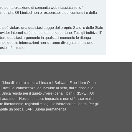
e per la creazione di comunità web rilasciata sotto “
nternet; phpBB Limited non è responsabile dei contenuti e della
he può violare una qualsiasi Legge del proprio Stato, o dello Stato
der Internet se è ritenuto da noi opportuno. Tutti gli indirizzi IP
hiudere qualsiasi argomento in qualsiasi momento lo ritenga
ntempo queste informazioni non saranno divulgate a nessuno
este informazioni.
'idea di aiutare chi usa Linux e il Software Free Libre Open
i i livelli di conoscenza, dal newbie al nerd, dal curioso allo
. Unica regola per il quieto vivere (pena il ban): RISPETTO!
ci accezioni! Nessuno nasce imparato e non si finisce mai di
e liberamente, registrati e segui le istruzioni del forum. Per gli
i aprite un post al BAR. Buona permanenza.