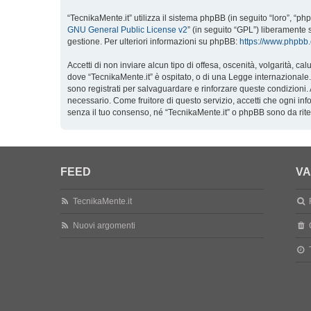
“TecnikaMente.it” utilizza il sistema phpBB (in seguito “loro”, 
GNU General Public License v2
” (in seguito “GPL”) liberamente 
gestione. Per ulteriori informazioni su phpBB:
https://www.phpbb
Accetti di non inviare alcun tipo di offesa, oscenità, volgarità, 
dove “TecnikaMente.it” è ospitato, o di una Legge internazionale. F
sono registrati per salvaguardare e rinforzare queste condizioni. 
necessario. Come fruitore di questo servizio, accetti che ogni i
senza il tuo consenso, né “TecnikaMente.it” o phpBB sono da rit
FEED
VA
TecnikaMente.it
Nuovi argomenti