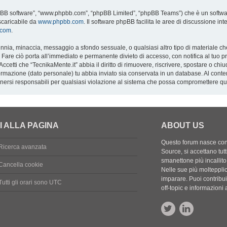
“phpBB software”, “www.phpbb.com”, “phpBB Limited”, “phpBB Teams”) che è un softwar
scaricabile da
www.phpbb.com
. Il software phpBB facilita le aree di discussione i
.com
.
calunnia, minaccia, messaggio a sfondo sessuale, o qualsiasi altro tipo di materiale c
are ciò porta all’immediato e permanente divieto di accesso, con notifica al tuo provi
Accetti che “TecnikaMente.it” abbia il diritto di rimuovere, riscrivere, spostare o c
nformazione (dato personale) tu abbia inviato sia conservata in un database. Al co
enersi responsabili per qualsiasi violazione al sistema che possa compromettere qu
I ALLA PAGINA
ABOUT US
Questo forum nasce con l
Ricerca avanzata
Source, si accettano tutt
smanettone più incallito
Cancella cookie
Nelle sue più molteppli
imparare. Puoi contribuir
Tutti gli orari sono
UTC
off-topic e informazion