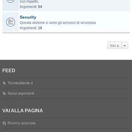
con rispetto.
Argomenti:
54
Security
Questa sezione ci sono gli annunci di sicurezza
Argomenti:
16
Vai a
FEED
TecnikaMente.it
Nuovi argomenti
VAI ALLA PAGINA
Ricerca avanzata