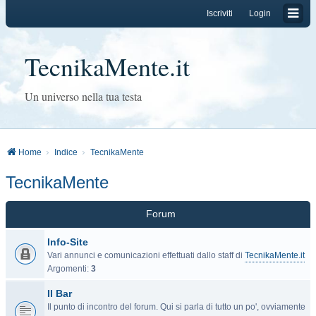
Iscriviti
Login
TecnikaMente.it
Un universo nella tua testa
Home
Indice
TecnikaMente
TecnikaMente
Forum
Info-Site
Vari annunci e comunicazioni effettuati dallo staff di
TecnikaMente.it
Argomenti:
3
Il Bar
Il punto di incontro del forum. Qui si parla di tutto un po', ovviamente