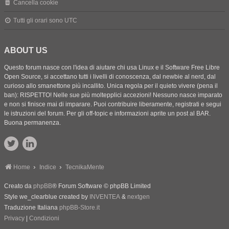
Cancella cookie
Tutti gli orari sono
UTC
ABOUT US
Questo forum nasce con l'idea di aiutare chi usa Linux e il Software Free Libre
Open Source, si accettano tutti i livelli di conoscenza, dal newbie al nerd, dal
curioso allo smanettone più incallito. Unica regola per il quieto vivere (pena il
ban): RISPETTO! Nelle sue più moltepplici accezioni! Nessuno nasce imparato
e non si finisce mai di imparare. Puoi contribuire liberamente, registrati e segui
le istruzioni del forum. Per gli off-topic e informazioni aprite un post al BAR.
Buona permanenza.
Home
Indice
TecnikaMente
Creato da
phpBB
® Forum Software © phpBB Limited
Style we_clearblue created by
INVENTEA
&
nextgen
Traduzione Italiana
phpBB-Store.it
Privacy
|
Condizioni