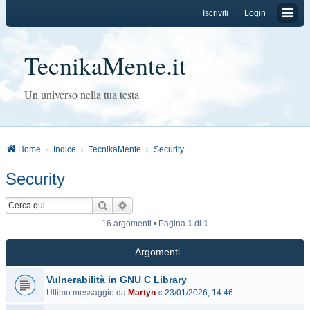
Iscriviti
Login
TecnikaMente.it
Un universo nella tua testa
Home
Indice
TecnikaMente
Security
Security
Cerca
Ricerca avanzata
16 argomenti • Pagina
1
di
1
Argomenti
Vulnerabilità in GNU C Library
Ultimo messaggio da
Martyn
«
23/01/2026, 14:46