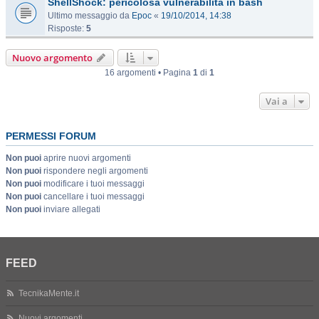
ShellShock: pericolosa vulnerabilità in bash
Ultimo messaggio da
Epoc
«
19/10/2014, 14:38
Risposte:
5
Nuovo argomento
16 argomenti • Pagina
1
di
1
Vai a
PERMESSI FORUM
Non puoi
aprire nuovi argomenti
Non puoi
rispondere negli argomenti
Non puoi
modificare i tuoi messaggi
Non puoi
cancellare i tuoi messaggi
Non puoi
inviare allegati
FEED
TecnikaMente.it
Nuovi argomenti