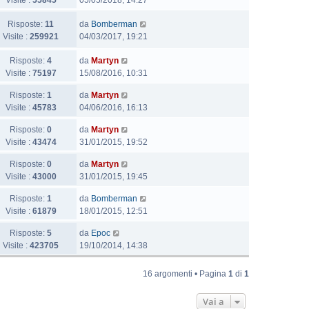
Visite :
55845
05/05/2018, 14:27
m
e
a
i
t
o
s
g
o
U
Risposte:
11
i
da
Bomberman
m
s
g
l
Visite :
259921
m
04/03/2017, 19:21
e
a
i
t
o
s
g
o
U
Risposte:
4
i
da
Martyn
m
s
g
l
Visite :
75197
m
15/08/2016, 10:31
e
a
i
t
o
s
g
o
U
Risposte:
1
da
Martyn
i
m
s
g
l
Visite :
45783
04/06/2016, 16:13
m
e
a
i
t
o
s
g
o
U
Risposte:
0
da
Martyn
i
m
s
g
l
Visite :
43474
31/01/2015, 19:52
m
e
a
i
t
o
s
g
o
U
Risposte:
0
da
Martyn
i
m
s
g
l
Visite :
43000
31/01/2015, 19:45
m
e
a
i
t
o
s
g
o
U
Risposte:
1
da
Bomberman
i
m
s
g
l
Visite :
61879
18/01/2015, 12:51
m
e
a
i
t
o
s
g
U
Risposte:
5
da
Epoc
o
i
m
s
g
l
Visite :
423705
19/10/2014, 14:38
m
e
a
i
t
o
s
g
o
i
m
16 argomenti • Pagina
1
di
1
s
g
m
e
a
i
o
s
g
Vai a
o
m