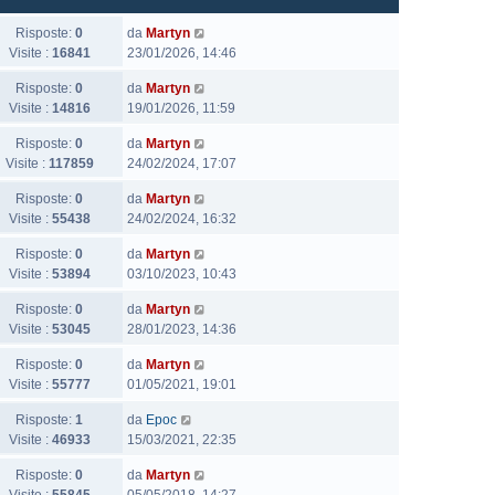
U
Risposte:
0
da
Martyn
l
Visite :
16841
23/01/2026, 14:46
t
U
Risposte:
0
da
Martyn
i
l
Visite :
14816
19/01/2026, 11:59
m
t
o
U
Risposte:
0
da
Martyn
i
m
l
Visite :
117859
24/02/2024, 17:07
m
e
t
o
s
U
Risposte:
0
da
Martyn
i
m
s
l
Visite :
55438
24/02/2024, 16:32
m
e
a
t
o
s
g
U
Risposte:
0
da
Martyn
i
m
s
g
l
Visite :
53894
03/10/2023, 10:43
m
e
a
i
t
o
s
g
U
Risposte:
0
da
Martyn
o
i
m
s
g
l
Visite :
53045
28/01/2023, 14:36
m
e
a
i
t
o
s
g
U
Risposte:
0
da
Martyn
o
i
m
s
g
l
Visite :
55777
01/05/2021, 19:01
m
e
a
i
t
o
s
g
U
Risposte:
1
da
Epoc
o
i
m
s
g
l
Visite :
46933
15/03/2021, 22:35
m
e
a
i
t
o
s
g
U
Risposte:
0
da
Martyn
o
i
m
s
g
l