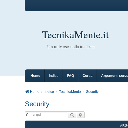
TecnikaMente.it
Un universo nella tua testa
Home
Indice
FAQ
Cerca
Argomenti senza
Home
Indice
TecnikaMente
Security
Security
Cerca
Ricerca avanzata
ARG