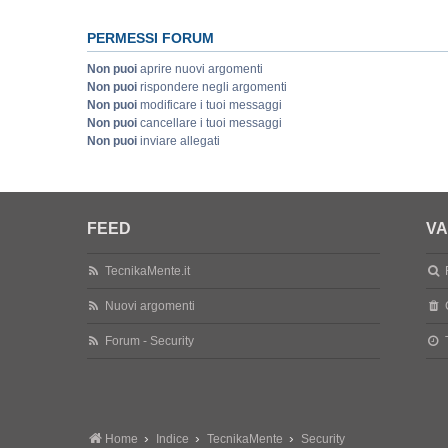
PERMESSI FORUM
Non puoi
aprire nuovi argomenti
Non puoi
rispondere negli argomenti
Non puoi
modificare i tuoi messaggi
Non puoi
cancellare i tuoi messaggi
Non puoi
inviare allegati
FEED
VA
TecnikaMente.it
Nuovi argomenti
Forum - Security
Home
Indice
TecnikaMente
Security