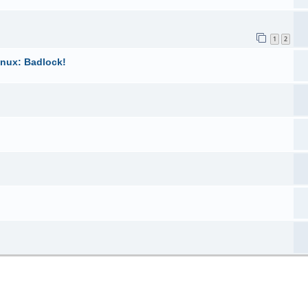
1
2
nux: Badlock!