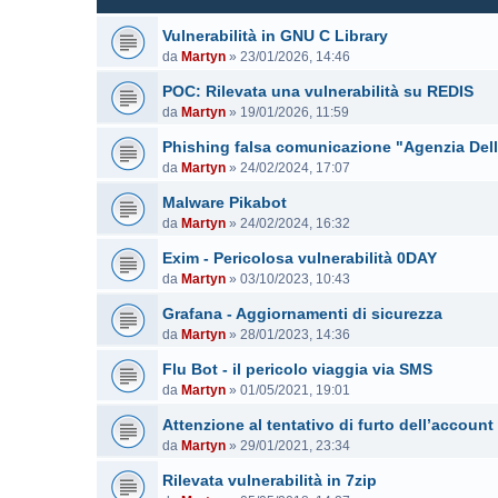
Vulnerabilità in GNU C Library
da
Martyn
»
23/01/2026, 14:46
POC: Rilevata una vulnerabilità su REDIS
da
Martyn
»
19/01/2026, 11:59
Phishing falsa comunicazione "Agenzia Dell
da
Martyn
»
24/02/2024, 17:07
Malware Pikabot
da
Martyn
»
24/02/2024, 16:32
Exim - Pericolosa vulnerabilità 0DAY
da
Martyn
»
03/10/2023, 10:43
Grafana - Aggiornamenti di sicurezza
da
Martyn
»
28/01/2023, 14:36
Flu Bot - il pericolo viaggia via SMS
da
Martyn
»
01/05/2021, 19:01
Attenzione al tentativo di furto dell’accoun
da
Martyn
»
29/01/2021, 23:34
Rilevata vulnerabilità in 7zip