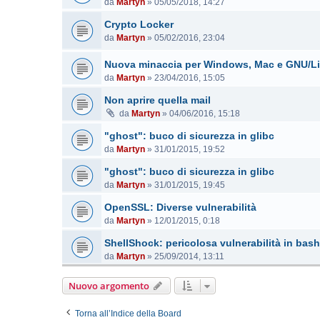
da
Martyn
»
05/05/2018, 14:27
Crypto Locker
da
Martyn
»
05/02/2016, 23:04
Nuova minaccia per Windows, Mac e GNU/Li
da
Martyn
»
23/04/2016, 15:05
Non aprire quella mail
da
Martyn
»
04/06/2016, 15:18
"ghost": buco di sicurezza in glibc
da
Martyn
»
31/01/2015, 19:52
"ghost": buco di sicurezza in glibc
da
Martyn
»
31/01/2015, 19:45
OpenSSL: Diverse vulnerabilità
da
Martyn
»
12/01/2015, 0:18
ShellShock: pericolosa vulnerabilità in bash
da
Martyn
»
25/09/2014, 13:11
Nuovo argomento
Torna all’Indice della Board