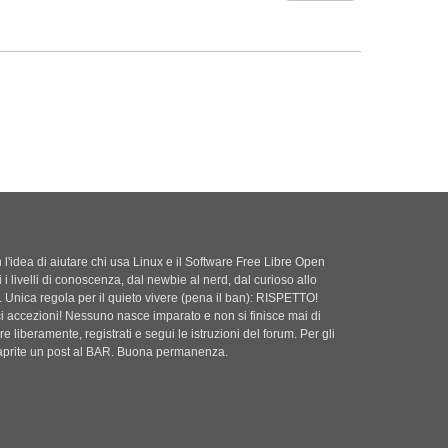
s
g
e
a
i
s
g
o
s
g
a
i
g
o
g
i
o
'idea di aiutare chi usa Linux e il Software Free Libre Open
i i livelli di conoscenza, dal newbie al nerd, dal curioso allo
. Unica regola per il quieto vivere (pena il ban): RISPETTO!
ci accezioni! Nessuno nasce imparato e non si finisce mai di
e liberamente, registrati e segui le istruzioni del forum. Per gli
i aprite un post al BAR. Buona permanenza.