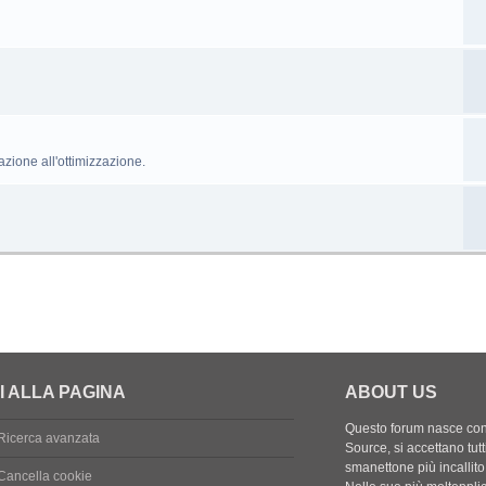
razione all'ottimizzazione.
I ALLA PAGINA
ABOUT US
Questo forum nasce con l
Ricerca avanzata
Source, si accettano tutt
smanettone più incallito
Cancella cookie