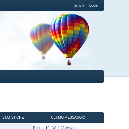
Iscriviti
Login
STATISTICHE
ULTIMO MESSAGGIO
U
Debian 10 - Wi-fi: "Attivazio…