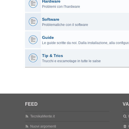
Hardware
Problemi con l'hardware
Software
Problematiche con il software
Guide
Le guide scritte da noi. Dalla installazione, alla configu
Tip & Trics
Trucchi e escamotage in tutte le salse
FEED
VA
TecnikaMente.it
Nuovi argomenti