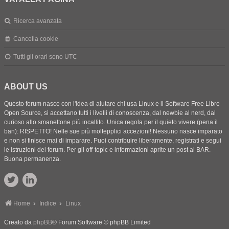
Ricerca avanzata
Cancella cookie
Tutti gli orari sono
UTC
ABOUT US
Questo forum nasce con l'idea di aiutare chi usa Linux e il Software Free Libre
Open Source, si accettano tutti i livelli di conoscenza, dal newbie al nerd, dal
curioso allo smanettone più incallito. Unica regola per il quieto vivere (pena il
ban): RISPETTO! Nelle sue più moltepplici accezioni! Nessuno nasce imparato
e non si finisce mai di imparare. Puoi contribuire liberamente, registrati e segui
le istruzioni del forum. Per gli off-topic e informazioni aprite un post al BAR.
Buona permanenza.
Home
Indice
Linux
Creato da
phpBB
® Forum Software © phpBB Limited