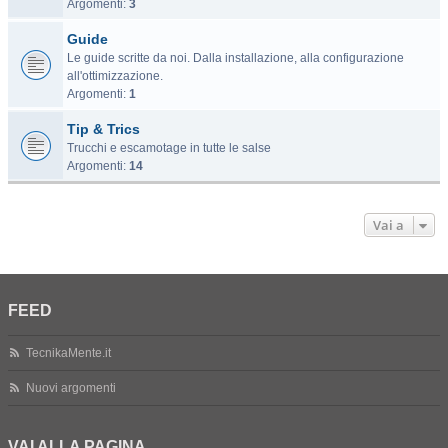
Argomenti:
3
Guide
Le guide scritte da noi. Dalla installazione, alla configurazione
all'ottimizzazione.
Argomenti:
1
Tip & Trics
Trucchi e escamotage in tutte le salse
Argomenti:
14
Vai a
FEED
TecnikaMente.it
Nuovi argomenti
VAI ALLA PAGINA