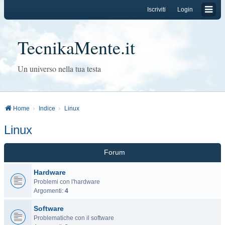
Iscriviti
Login
TecnikaMente.it
Un universo nella tua testa
Home
Indice
Linux
Linux
Forum
Hardware
Problemi con l'hardware
Argomenti:
4
Software
Problematiche con il software