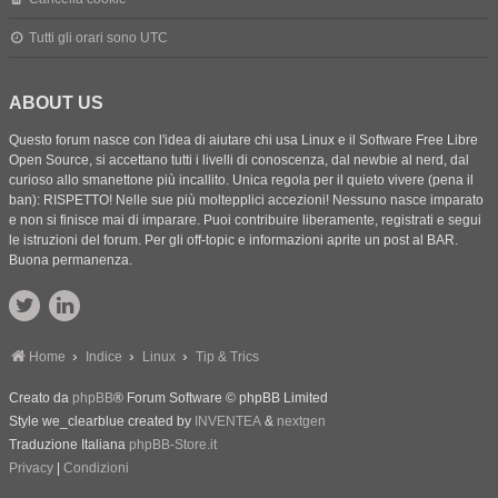
Tutti gli orari sono
UTC
ABOUT US
Questo forum nasce con l'idea di aiutare chi usa Linux e il Software Free Libre
Open Source, si accettano tutti i livelli di conoscenza, dal newbie al nerd, dal
curioso allo smanettone più incallito. Unica regola per il quieto vivere (pena il
ban): RISPETTO! Nelle sue più moltepplici accezioni! Nessuno nasce imparato
e non si finisce mai di imparare. Puoi contribuire liberamente, registrati e segui
le istruzioni del forum. Per gli off-topic e informazioni aprite un post al BAR.
Buona permanenza.
Home
Indice
Linux
Tip & Trics
Creato da
phpBB
® Forum Software © phpBB Limited
Style we_clearblue created by
INVENTEA
&
nextgen
Traduzione Italiana
phpBB-Store.it
Privacy
|
Condizioni