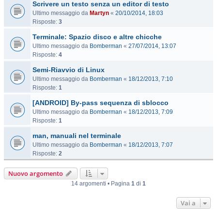
Scrivere un testo senza un editor di testo
Ultimo messaggio da
Martyn
«
20/10/2014, 18:03
Risposte:
3
Terminale: Spazio disco e altre chicche
Ultimo messaggio da
Bomberman
«
27/07/2014, 13:07
Risposte:
4
Semi-Riavvio di Linux
Ultimo messaggio da
Bomberman
«
18/12/2013, 7:10
Risposte:
1
[ANDROID] By-pass sequenza di sblocco
Ultimo messaggio da
Bomberman
«
18/12/2013, 7:09
Risposte:
1
man, manuali nel terminale
Ultimo messaggio da
Bomberman
«
18/12/2013, 7:07
Risposte:
2
Nuovo argomento
14 argomenti • Pagina
1
di
1
Vai a