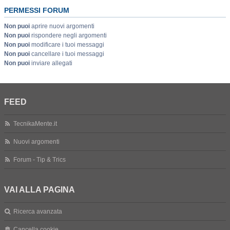
PERMESSI FORUM
Non puoi
aprire nuovi argomenti
Non puoi
rispondere negli argomenti
Non puoi
modificare i tuoi messaggi
Non puoi
cancellare i tuoi messaggi
Non puoi
inviare allegati
FEED
TecnikaMente.it
Nuovi argomenti
Forum - Tip & Trics
VAI ALLA PAGINA
Ricerca avanzata
Cancella cookie