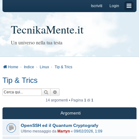
Iscriviti
Login
TecnikaMente.it
Un universo nella tua testa
Home
Indice
Linux
Tip & Trics
Tip & Trics
Cerca
Ricerca avanzata
14 argomenti • Pagina
1
di
1
Argomenti
OpenSSH ed il Quantum Cryptografy
Ultimo messaggio da
Martyn
«
09/02/2026, 1:09