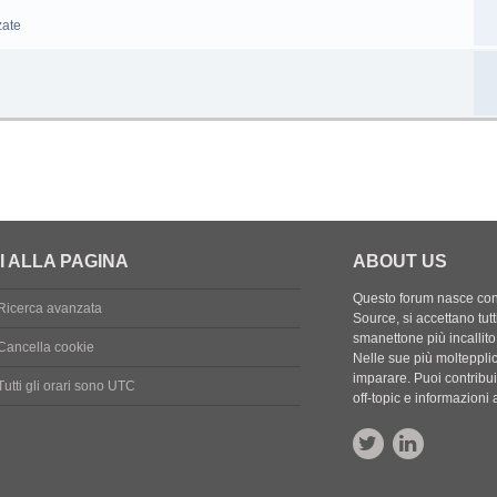
zate
I ALLA PAGINA
ABOUT US
Questo forum nasce con l
Ricerca avanzata
Source, si accettano tutt
smanettone più incallito
Cancella cookie
Nelle sue più molteppli
imparare. Puoi contribuir
Tutti gli orari sono
UTC
off-topic e informazion