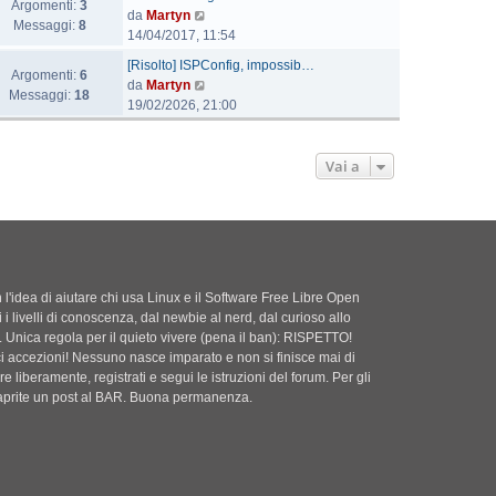
Argomenti:
3
l
V
da
Martyn
Messaggi:
8
t
e
14/04/2017, 11:54
i
d
U
[Risolto] ISPConfig, impossib…
m
i
Argomenti:
6
l
V
da
Martyn
o
u
Messaggi:
18
t
e
19/02/2026, 21:00
m
l
i
d
e
t
m
i
s
i
o
u
Vai a
s
m
m
l
a
o
e
t
g
m
s
i
g
e
s
m
i
s
a
o
o
s
g
m
a
'idea di aiutare chi usa Linux e il Software Free Libre Open
g
e
g
i i livelli di conoscenza, dal newbie al nerd, dal curioso allo
i
s
g
. Unica regola per il quieto vivere (pena il ban): RISPETTO!
o
s
i
ci accezioni! Nessuno nasce imparato e non si finisce mai di
a
o
e liberamente, registrati e segui le istruzioni del forum. Per gli
g
i aprite un post al BAR. Buona permanenza.
g
i
o