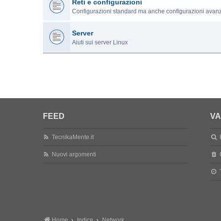
Reti e configurazioni
Configurazioni standard ma anche configurazioni avan
Server
Aiuti sui server Linux
FEED
VA
TecnikaMente.it
Nuovi argomenti
Home
Indice
Network