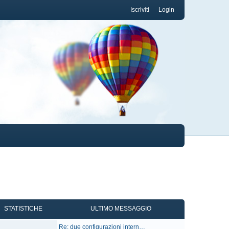
Iscriviti
Login
STATISTICHE
ULTIMO MESSAGGIO
U
Re: due configurazioni intern…