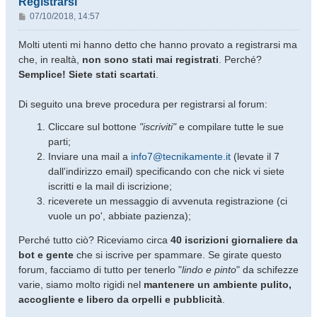
Registrarsi
M
07/10/2018, 14:57
e
s
Molti utenti mi hanno detto che hanno provato a registrarsi ma
s
che, in realtà,
non sono stati mai registrati
. Perché?
a
Semplice! Siete stati scartati
.
g
g
Di seguito una breve procedura per registrarsi al forum:
i
o
Cliccare sul bottone
"iscriviti"
e compilare tutte le sue
parti;
Inviare una mail a
info7@tecnikamente.it
(levate il 7
dall'indirizzo email) specificando con che nick vi siete
iscritti e la mail di iscrizione;
riceverete un messaggio di avvenuta registrazione (ci
vuole un po', abbiate pazienza);
Perché tutto ciò? Riceviamo circa
40 iscrizioni giornaliere da
bot e gente
che si iscrive per spammare. Se girate questo
forum, facciamo di tutto per tenerlo "
lindo e pinto
" da schifezze
varie, siamo molto rigidi nel
mantenere un ambiente pulito,
accogliente e libero da orpelli e pubblicità
.