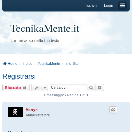
Iscriviti
Login
TecnikaMente.it
Un universo nella tua testa
Home
Indice
TecnikaMente
Info-Site
Registrarsi
Cerca
Ricerca avanzat
Bloccato
1 messaggio • Pagina
1
di
1
Martyn
Amministratore