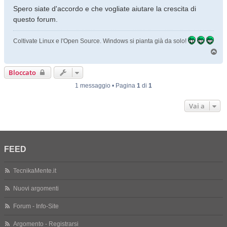
Spero siate d'accordo e che vogliate aiutare la crescita di
questo forum.
Coltivate Linux e l'Open Source. Windows si pianta già da solo!
T
o
p
Bloccato
1 messaggio • Pagina
1
di
1
Vai a
FEED
TecnikaMente.it
Nuovi argomenti
Forum - Info-Site
Argomento - Registrarsi