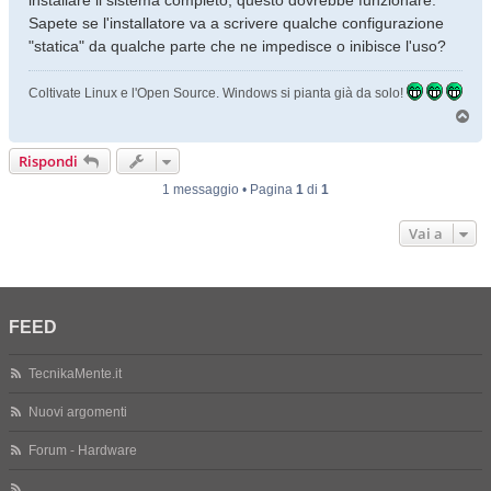
installare il sistema completo, questo dovrebbe funzionare.
Sapete se l'installatore va a scrivere qualche configurazione
"statica" da qualche parte che ne impedisce o inibisce l'uso?
Coltivate Linux e l'Open Source. Windows si pianta già da solo!
T
o
p
Rispondi
1 messaggio • Pagina
1
di
1
Vai a
FEED
TecnikaMente.it
Nuovi argomenti
Forum - Hardware