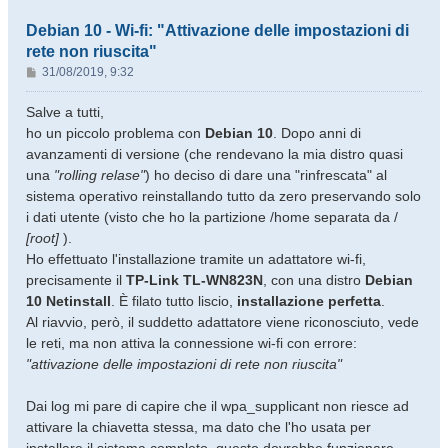
Debian 10 - Wi-fi: "Attivazione delle impostazioni di
rete non riuscita"
M
31/08/2019, 9:32
e
s
Salve a tutti,
s
ho un piccolo problema con
Debian 10
. Dopo anni di
a
avanzamenti di versione (che rendevano la mia distro quasi
g
una
"rolling relase"
) ho deciso di dare una "rinfrescata" al
g
sistema operativo reinstallando tutto da zero preservando solo
i
o
i dati utente (visto che ho la partizione /home separata da /
[root]
).
Ho effettuato l'installazione tramite un adattatore wi-fi,
precisamente il
TP-Link TL-WN823N
, con una distro
Debian
10 Netinstall
. È filato tutto liscio,
installazione perfetta
.
Al riavvio, però, il suddetto adattatore viene riconosciuto, vede
le reti, ma non attiva la connessione wi-fi con errore:
"attivazione delle impostazioni di rete non riuscita"
Dai log mi pare di capire che il wpa_supplicant non riesce ad
attivare la chiavetta stessa, ma dato che l'ho usata per