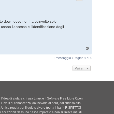
uesto down dove non ha coinvolto solo
 usano l'accesso e l'identificazione degli
T
o
p
1 messaggio • Pagina
1
di
1
Vai a
'idea di aiutare chi usa Linux e il Software Free Libre Open
i i livelli di conoscenza, dal newbie al nerd, dal curioso allo
. Unica regola per il quieto vivere (pena il ban): RISPETTO!
ci accezioni! Nessuno nasce imparato e non si finisce mai di