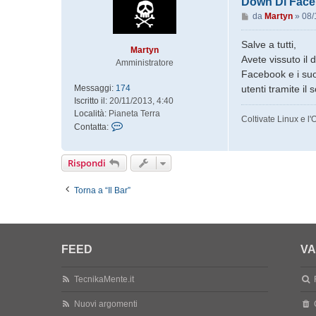
Down Di Fac
M
da
Martyn
»
08/
e
s
Salve a tutti,
Martyn
s
Avete vissuto il 
Amministratore
a
Facebook e i suoi
g
Messaggi:
174
utenti tramite i
g
Iscritto il:
20/11/2013, 4:40
i
Località:
Pianeta Terra
o
Coltivate Linux e l
C
Contatta:
o
n
Rispondi
t
a
t
Torna a “Il Bar”
t
a
M
a
FEED
VA
r
t
y
TecnikaMente.it
n
Nuovi argomenti