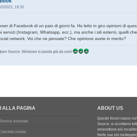
ebook
10/2021, 19:35
down di Facebook di un paio di giorni fa. Ho letto in giro opinioni di q
 servizi (Instagram, Whatsapp, ecc.), ma anche i siti esterni, quelli che
l social network. Voi che ne pensate? Che opinione avete in merito?
'Open Source. Windows si pianta già da solo!
I ALLA PAGINA
ABOUT US
Questo forum nasce con l
Ricerca avanzata
Source, si accettano tutt
smanettone più incallito
Cancella cookie
Nelle sue più molteppli