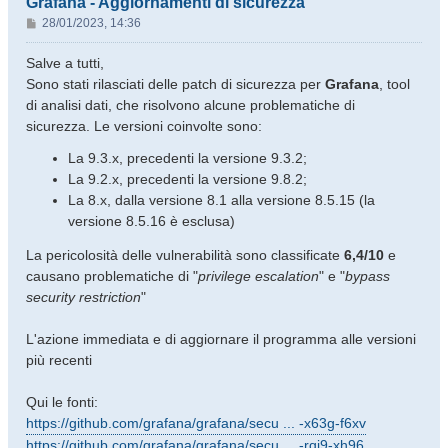
Grafana - Aggiornamenti di sicurezza
M
28/01/2023, 14:36
e
s
Salve a tutti,
s
Sono stati rilasciati delle patch di sicurezza per
Grafana
, tool
a
di analisi dati, che risolvono alcune problematiche di
g
sicurezza. Le versioni coinvolte sono:
g
i
La 9.3.x, precedenti la versione 9.3.2;
o
La 9.2.x, precedenti la versione 9.8.2;
La 8.x, dalla versione 8.1 alla versione 8.5.15 (la
versione 8.5.16 è esclusa)
La pericolosità delle vulnerabilità sono classificate
6,4/10
e
causano problematiche di "
privilege escalation
" e "
bypass
security restriction
"
L'azione immediata e di aggiornare il programma alle versioni
più recenti
Qui le fonti:
https://github.com/grafana/grafana/secu ... -x63g-f6xv
https://github.com/grafana/grafana/secu ... -rqj9-xh96