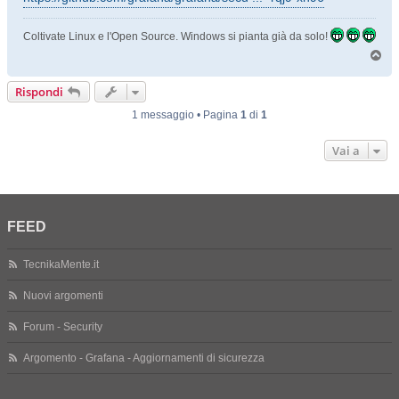
Coltivate Linux e l'Open Source. Windows si pianta già da solo!
T
o
p
Rispondi
1 messaggio • Pagina
1
di
1
Vai a
FEED
TecnikaMente.it
Nuovi argomenti
Forum - Security
Argomento - Grafana - Aggiornamenti di sicurezza