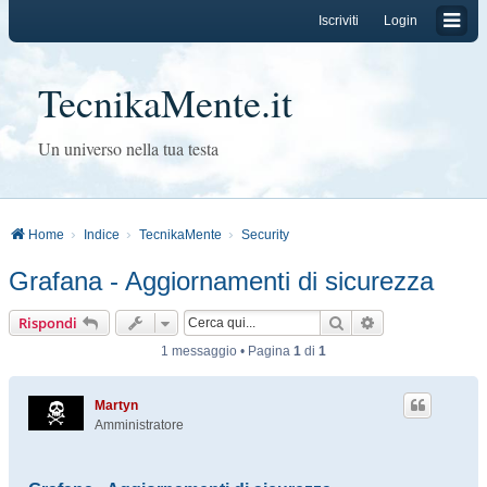
Iscriviti
Login
TecnikaMente.it
Un universo nella tua testa
Home
Indice
TecnikaMente
Security
Grafana - Aggiornamenti di sicurezza
Cerca
Ricerca avanzat
Rispondi
1 messaggio • Pagina
1
di
1
Martyn
Amministratore