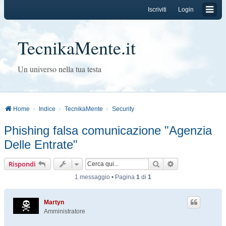
Iscriviti
Login
TecnikaMente.it
Un universo nella tua testa
Home
Indice
TecnikaMente
Security
Phishing falsa comunicazione "Agenzia
Delle Entrate"
Cerca
Ricerca avanzat
Rispondi
1 messaggio • Pagina
1
di
1
Martyn
Amministratore