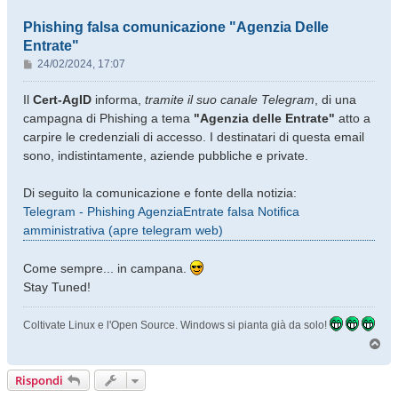
Phishing falsa comunicazione "Agenzia Delle
Entrate"
M
24/02/2024, 17:07
e
s
Il
Cert-AgID
informa,
tramite il suo canale Telegram
, di una
s
campagna di Phishing a tema
"Agenzia delle Entrate"
atto a
a
carpire le credenziali di accesso. I destinatari di questa email
g
sono, indistintamente, aziende pubbliche e private.
g
i
o
Di seguito la comunicazione e fonte della notizia:
Telegram - Phishing AgenziaEntrate falsa Notifica
amministrativa (apre telegram web)
Come sempre... in campana.
Stay Tuned!
Coltivate Linux e l'Open Source. Windows si pianta già da solo!
T
o
p
Rispondi