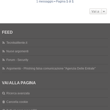
1 messaggio • Pagina
1
di
1
Vai a
FEED
TecnikaMente.it
Nuovi argomenti
Forum - Security
Argomento - Phishing falsa comunicazione "Agenzia Delle Entrate"
VAI ALLA PAGINA
Ricerca avanzata
Cancella cookie