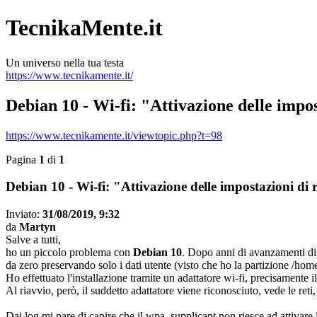
TecnikaMente.it
Un universo nella tua testa
https://www.tecnikamente.it/
Debian 10 - Wi-fi: "Attivazione delle impos
https://www.tecnikamente.it/viewtopic.php?t=98
Pagina
1
di
1
Debian 10 - Wi-fi: "Attivazione delle impostazioni di r
Inviato:
31/08/2019, 9:32
da
Martyn
Salve a tutti,
ho un piccolo problema con
Debian 10
. Dopo anni di avanzamenti di
da zero preservando solo i dati utente (visto che ho la partizione /hom
Ho effettuato l'installazione tramite un adattatore wi-fi, precisamente i
Al riavvio, però, il suddetto adattatore viene riconosciuto, vede le ret
Dai log mi pare di capire che il wpa_supplicant non riesce ad attivare l