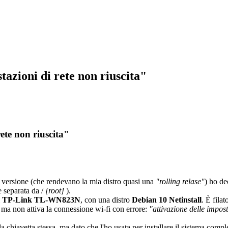
tazioni di rete non riuscita"
ete non riuscita"
 versione (che rendevano la mia distro quasi una
"rolling relase"
) ho de
e separata da /
[root]
).
l
TP-Link TL-WN823N
, con una distro
Debian 10 Netinstall
. È filat
i, ma non attiva la connessione wi-fi con errore:
"attivazione delle impost
a chiavetta stessa, ma dato che l'ho usata per installare il sistema compl