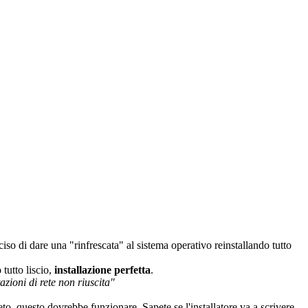
ciso di dare una "rinfrescata" al sistema operativo reinstallando tutto
o tutto liscio,
installazione perfetta
.
azioni di rete non riuscita"
eto, questo dovrebbe funzionare. Sapete se l'installatore va a scrivere