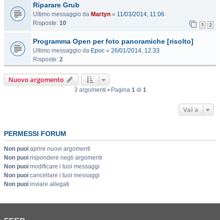
Riparare Grub
Ultimo messaggio da
Martyn
«
11/03/2014, 11:06
Risposte:
10
1
2
Programma Open per foto panoramiche [risolto]
Ultimo messaggio da
Epoc
«
26/01/2014, 12:33
Risposte:
2
Nuovo argomento
3 argomenti • Pagina
1
di
1
Vai a
PERMESSI FORUM
Non puoi
aprire nuovi argomenti
Non puoi
rispondere negli argomenti
Non puoi
modificare i tuoi messaggi
Non puoi
cancellare i tuoi messaggi
Non puoi
inviare allegati