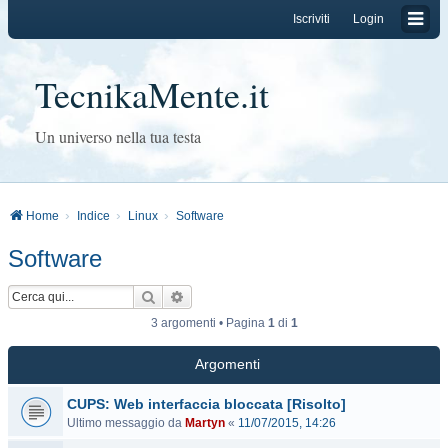
Iscriviti
Login
TecnikaMente.it
Un universo nella tua testa
Home
Indice
Linux
Software
Software
Cerca
Ricerca avanzata
3 argomenti • Pagina
1
di
1
Argomenti
CUPS: Web interfaccia bloccata [Risolto]
Ultimo messaggio da
Martyn
«
11/07/2015, 14:26